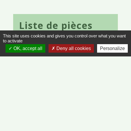
Liste de pièces
jointes
This site uses cookies and gives you control over what you want
to activate
OK, accept all
Deny all cookies
Personalize
FNACA 40 années.pdf (PDF - 87.5 kB)
file_download
FNACA 2021.pdf (application/pdf -
file_download
85.63 kB)
Contacts