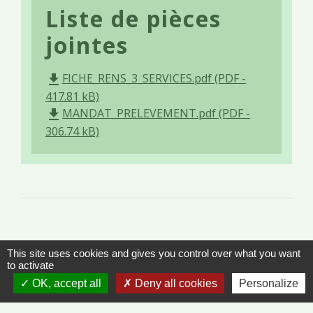
Liste de pièces
jointes
FICHE_RENS_3_SERVICES.pdf (PDF -
file_download
417.81 kB)
MANDAT_PRELEVEMENT.pdf (PDF -
file_download
306.74 kB)
This site uses cookies and gives you control over what you want
to activate
Contacts
OK, accept all
Deny all cookies
Personalize
Commune de Vinzelles