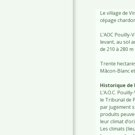
Le village de V
cépage chardo
L’AOC Pouilly-V
levant, au sol 
de 210 à 280 m d
Trente hectare
Mâcon-Blanc e
Historique de l
L’A.O.C. Pouill
le Tribunal de 
par jugement sur
produits peuven
leur climat d’or
Les climats (lie