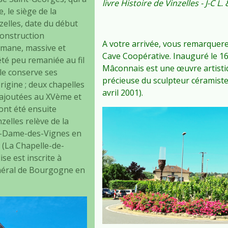
livre Histoire de Vinzelles - J-C L
e, le siège de la
zelles, date du début
construction
A votre arrivée, vous remarquerez
mane, massive et
Cave Coopérative. Inauguré le 16
été peu remaniée au fil
Mâconnais est une œuvre artistiq
lle conserve ses
précieuse du sculpteur céramiste 
rigine ; deux chapelles
avril 2001).
 ajoutées au XVème et
ont été ensuite
zelles relève de la
e-Dame-des-Vignes en
(La Chapelle-de-
ise est inscrite à
énéral de Bourgogne en