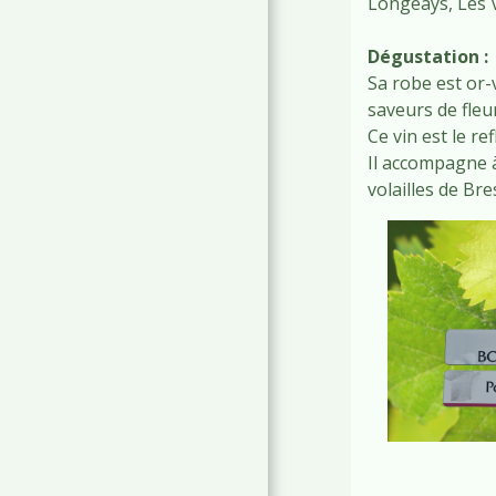
Longeays, Les V
Dégustation :
Sa robe est or-v
saveurs de fleur
Ce vin est le re
Il accompagne à
volailles de Bre