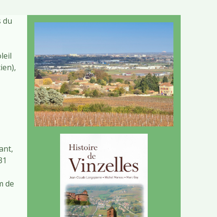
s du
leil
ien),
ant,
31
m de