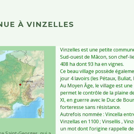
NUE À VINZELLES
Vinzelles est une petite commune
Sud-ouest de Mâcon, son chef-lie
408 ha dont 93 ha en vignes.
Ce beau village possède égaleme
jour 4 lavoirs (les Pétaux, Buliat,
Au Moyen Âge, le village est une
permet le contrôle de la plaine d
XI, en guerre avec le Duc de Bou
forteresse sans résistance.
Autrefois nommée : Vincella entre 
Vinzellas en 1100 ; Vinsellis , Vin
un mot dont l’origine rappelle de s
ise Saint-Georges, qui a