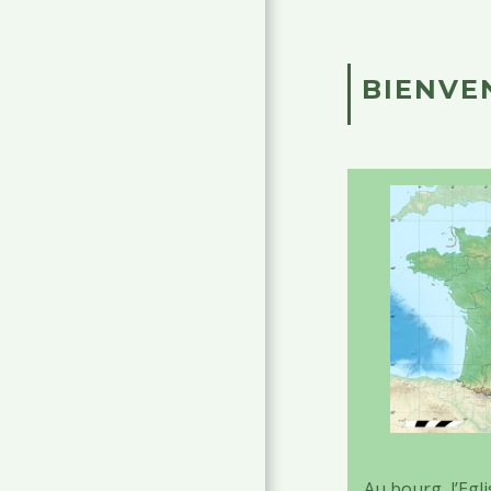
BIENVE
Au bourg, l’Egl