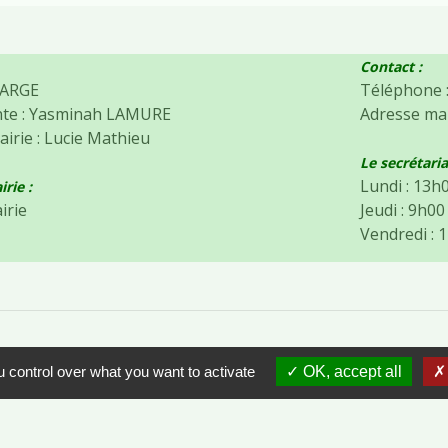
Contact :
 LARGE
Téléphone :
nte : Yasminah LAMURE
Adresse mai
airie : Lucie Mathieu
Le secrétaria
Lundi : 13h
irie :
airie
Jeudi : 9h0
Vendredi : 
 control over what you want to activate
OK, accept all
Contacts