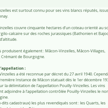
inzelles est surtout connu pour ses vins blancs réputés, issu
nnay.
inzelles couvre cinquante hectares d’un coteau orienté au so
argilo-calcaire sur des roches jurassiques (Bathonien et Bajoc
’altitude.
s produisent également : Mâcon-Vinzelles, Mâcon-Villages,
t Crémant de Bourgogne.
’appellation :
y-Vinzelles a été reconnue par décret du 27 avril 1940. Cepend
Première Instance de Mâcon statuait dès le 1er décembre 19
 la délimitation de l’appellation Pouilly-Vinzelles. Les vins
t adjoindre à l’appellation contrôlée Pouilly-Vinzelles le no
igine.
u-dits cadastraux) les plus revendiqués sont : les Quarts, les