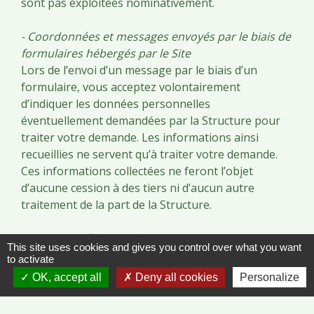
sont pas exploitées nominativement.
- Coordonnées et messages envoyés par le biais de
formulaires hébergés par le Site
Lors de l’envoi d’un message par le biais d’un
formulaire, vous acceptez volontairement
d’indiquer les données personnelles
éventuellement demandées par la Structure pour
traiter votre demande. Les informations ainsi
recueillies ne servent qu’à traiter votre demande.
Ces informations collectées ne feront l’objet
d’aucune cession à des tiers ni d’aucun autre
traitement de la part de la Structure.
- Inscription à la Newsletter
This site uses cookies and gives you control over what you want
Pour recevoir les lettres d’informations
to activate
électroniques de la Structure (ou « newsletters »),
OK, accept all
Deny all cookies
Personalize
vous acceptez volontairement d’indiquer votre
adresse email. Si vous souhaitez ne plus recevoir de