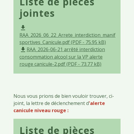
Liste de pièces
jointes
file_download
RAA_2026_06_22_Arrete_interdiction_manif
sportives_Canicule.pdf (PDF - 75.95 kB)
RAA_2026-06-21 arrêté interdiction
file_download
consommation alcool sur la VP alerte
rouge canicule-2.pdf (PDF - 73.77 kB)
Nous vous prions de bien vouloir trouver, ci-
joint, la lettre de déclenchement d
'alerte
canicule niveau rouge :
Liste de pièces