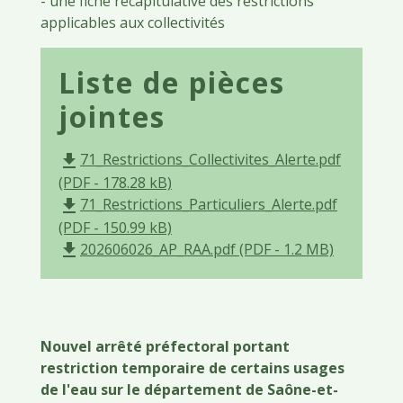
- une fiche récapitulative des restrictions
applicables aux collectivités
Liste de pièces
jointes
71_Restrictions_Collectivites_Alerte.pdf
file_download
(PDF - 178.28 kB)
71_Restrictions_Particuliers_Alerte.pdf
file_download
(PDF - 150.99 kB)
202606026_AP_RAA.pdf (PDF - 1.2 MB)
file_download
Nouvel arrêté préfectoral portant
restriction temporaire de certains usages
de l'eau sur le département de Saône-et-