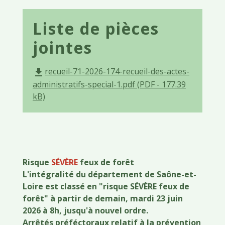
Liste de pièces
jointes
recueil-71-2026-174-recueil-des-actes-
file_download
administratifs-special-1.pdf (PDF - 177.39
kB)
Risque
SÉVÈRE
feux de forêt
L'intégralité du département de Saône-et-
Loire est classé en "risque SÉVÈRE feux de
forêt" à partir de demain, mardi 23 juin
2026 à 8h, jusqu'à nouvel ordre.
Arrêtés préféctoraux relatif à la prévention