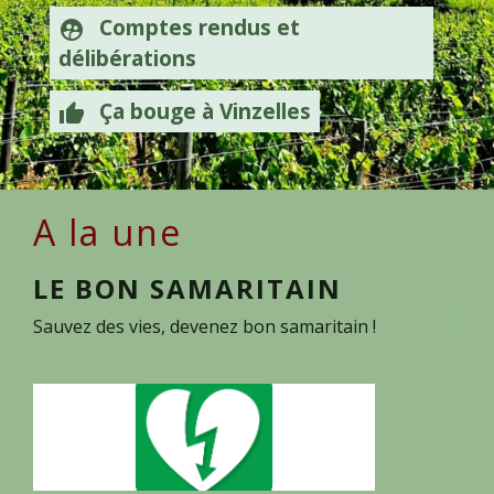
Comptes rendus et
supervised_user_circle
délibérations
Ça bouge à Vinzelles
thumb_up
A la une
LE BON SAMARITAIN
NOU
Sauvez des vies, devenez bon samaritain !
Aide aux