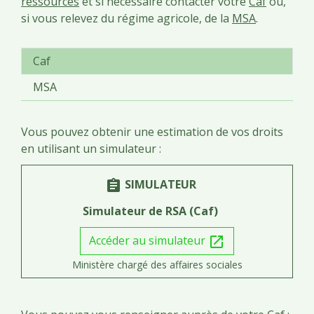
ressources
et si nécessaire contacter votre
Caf
ou,
si vous relevez du régime agricole, de la
MSA
.
Caf
MSA
Vous pouvez obtenir une estimation de vos droits
en utilisant un simulateur :
SIMULATEUR
assignment
Simulateur de RSA (Caf)
Accéder au simulateur
open_in_new
Ministère chargé des affaires sociales