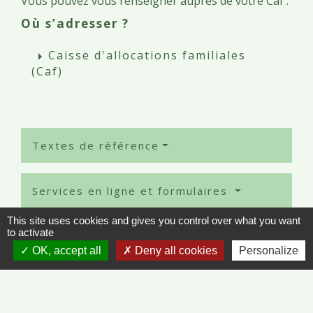
Vous pouvez vous renseigner auprès de votre Caf :
Où s’adresser ?
Caisse d'allocations familiales
arrow_right
(Caf)
Textes de référence
Services en ligne et formulaires
This site uses cookies and gives you control over what you want
Signaler une erreur sur cette page
to activate
OK, accept all
Deny all cookies
Personalize