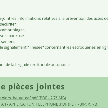
i-joint les informations relatives à la prévention des actes d
sécurité";
s cambriolages;
 vols par ruse;
 seniors;
de signalement "Thésée" concernant les escroqueries en lig
t de la brigade territoriale autonome
de pièces jointes
niors_haute_def.pdf (PDF - 2.76 MB)
_A4 - APPLICATION TELEPHONE .PDF (PDF - 304.79 kB)