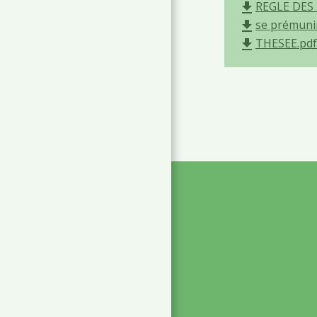
REGLE DES 
file_download
se prémuni
file_download
THESEE.pdf 
file_download