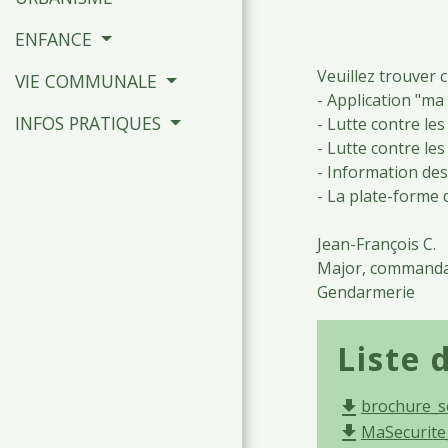
ENFANCE
Veuillez trouver c
VIE COMMUNALE
- Application "ma 
INFOS PRATIQUES
- Lutte contre le
- Lutte contre les
- Information des
- La plate-forme 
Jean-François C.
Major, commandan
Gendarmerie
Liste 
brochure_se
file_download
MaSecurite
file_download