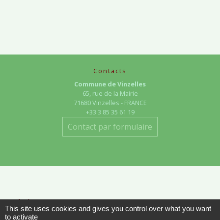
Contacts
Commune de Vinzelles
65, rue de la Mairie
71680 Vinzelles - FRANCE
+33 3 85 35 61 19
Contact par formulaire
Liens
This site uses cookies and gives you control over what you want
to activate