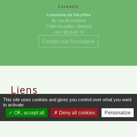
Contacts
Commune de Vinzelles
65, rue de la Mairie
71680 Vinzelles - FRANCE
+33 3 85 35 61 19
Contact par formulaire
Liens
This site uses cookies and gives you control over what you want
METEO FRANCE - VINZELLES
to activate
OK, accept all
Deny all cookies
Personalize
JOURNAL DE SAÔNE-ET-LOIRE
MÂCON INFOS