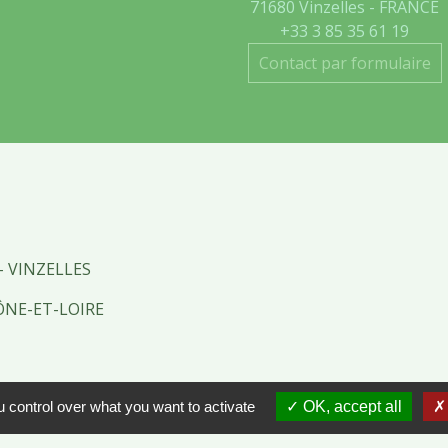
71680 Vinzelles - FRANCE
+33 3 85 35 61 19
Contact par formulaire
- VINZELLES
ÔNE-ET-LOIRE
tions légales
-
Politique de confidentialité
-
Accessibilité
 control over what you want to activate
OK, accept all