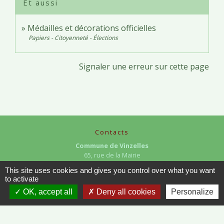
Et aussi
Médailles et décorations officielles
Papiers - Citoyenneté - Élections
Signaler une erreur sur cette page
Contacts
Commune de Vinzelles
65, rue de la Mairie
71680 Vinzelles - FRANCE
This site uses cookies and gives you control over what you want
+33 3 85 35 61 19
to activate
Contact par formulaire
OK, accept all
Deny all cookies
Personalize