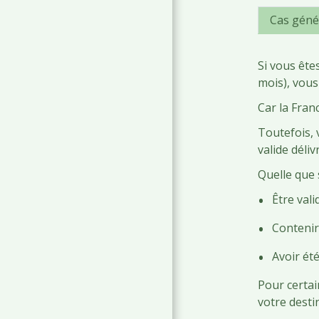
Cas géné
Si vous ête
mois), vous
Car la Fran
Toutefois, 
valide déli
Quelle que 
Être vali
Contenir 
Avoir ét
Pour certai
votre desti