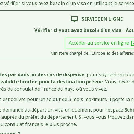
vérifier si vous avez besoin d'un visa en utilisant le service
SERVICE EN LIGNE
desktop_mac
Vérifier si vous avez besoin d'un visa - As
Accéder au service en ligne
open_
Ministère chargé de l'Europe et des affaire
êtes pas dans un des cas de dispense
, pour voyager en ou
 validité limitée pour la destination prévue
. Vous devez 
ès du consulat de France du pays où vous vivez.
s est délivré pour un séjour de 3 mois maximum. Il porte la 
ez demandé au départ un visa uniquement pour l'espace
Sch
r auprès du préfet du département. Si vous vous trouvez da
u consulat français le plus proche.
esser ?