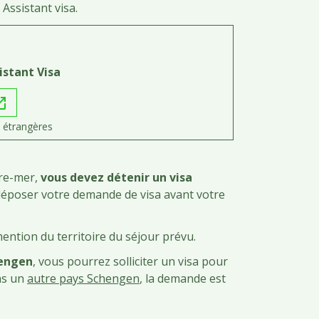
 Assistant visa.
sistant Visa
in_new
s étrangères
tre-mer,
vous devez détenir un visa
déposer votre demande de visa avant votre
mention du territoire du séjour prévu.
engen
, vous pourrez solliciter un visa pour
ns un
autre pays Schengen
, la demande est