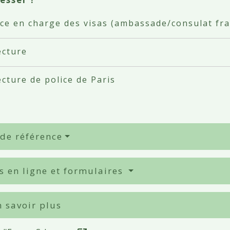
ice en charge des visas (ambassade/consulat fra
ecture
cture de police de Paris
 de référence
s en ligne et formulaires
 savoir plus