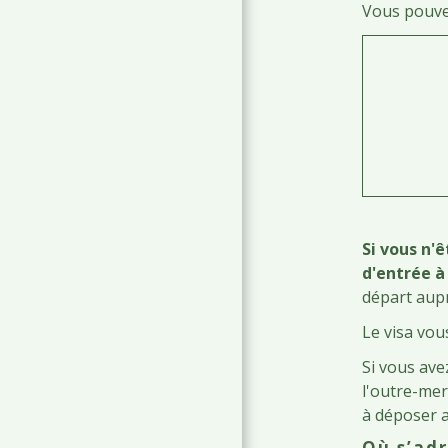
Vous pouvez 
Si vous n'
d'entrée à
départ aupr
Le visa vou
Si vous av
l'outre-me
à déposer a
Où s’adr