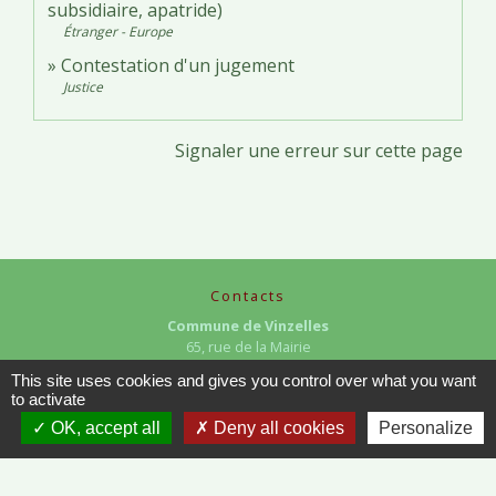
subsidiaire, apatride)
Étranger - Europe
Contestation d'un jugement
Justice
Signaler une erreur sur cette page
Contacts
Commune de Vinzelles
65, rue de la Mairie
71680 Vinzelles - FRANCE
This site uses cookies and gives you control over what you want
+33 3 85 35 61 19
to activate
Contact par formulaire
OK, accept all
Deny all cookies
Personalize