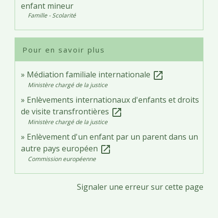
enfant mineur
Famille - Scolarité
Pour en savoir plus
Médiation familiale internationale
open_in_new
Ministère chargé de la justice
Enlèvements internationaux d'enfants et droits
de visite transfrontières
open_in_new
Ministère chargé de la justice
Enlèvement d'un enfant par un parent dans un
autre pays européen
open_in_new
Commission européenne
Signaler une erreur sur cette page