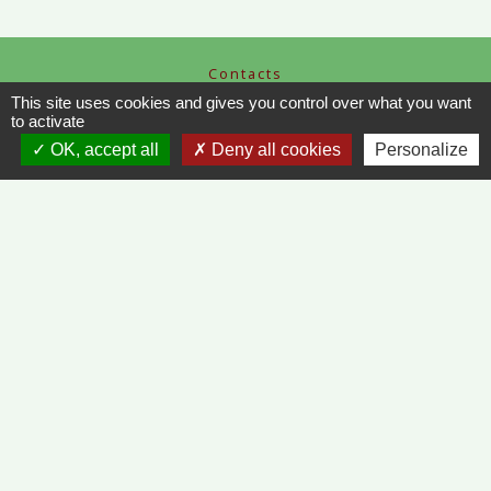
Contacts
Commune de Vinzelles
This site uses cookies and gives you control over what you want
to activate
65, rue de la Mairie
71680 Vinzelles - FRANCE
OK, accept all
Deny all cookies
Personalize
+33 3 85 35 61 19
Contact par formulaire
Liens
METEO FRANCE - VINZELLES
JOURNAL DE SAÔNE-ET-LOIRE