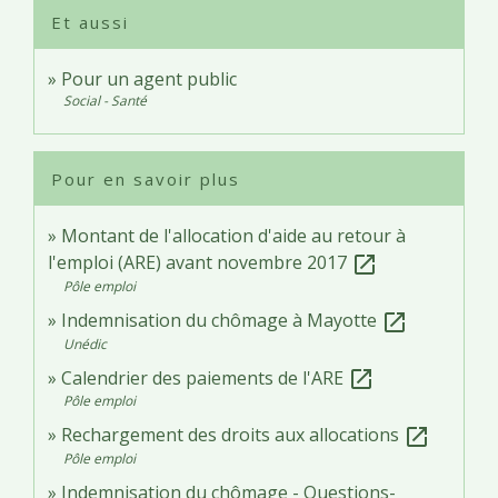
Et aussi
Pour un agent public
Social - Santé
Pour en savoir plus
Montant de l'allocation d'aide au retour à
l'emploi (ARE) avant novembre 2017
open_in_new
Pôle emploi
Indemnisation du chômage à Mayotte
open_in_new
Unédic
Calendrier des paiements de l'ARE
open_in_new
Pôle emploi
Rechargement des droits aux allocations
open_in_new
Pôle emploi
Indemnisation du chômage - Questions-