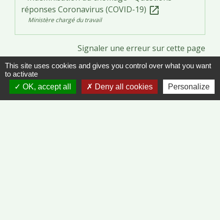
réponses Coronavirus (COVID-19)
open_in_new
Ministère chargé du travail
Signaler une erreur sur cette page
This site uses cookies and gives you control over what you want
to activate
OK, accept all
Deny all cookies
Personalize
Contacts
Commune de Vinzelles
65, rue de la Mairie
71680 Vinzelles - FRANCE
+33 3 85 35 61 19
Contact par formulaire