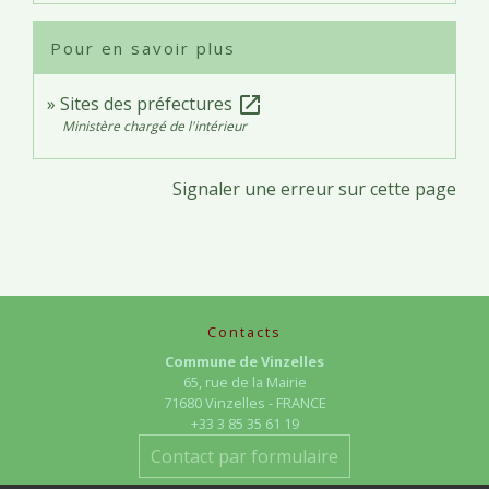
Pour en savoir plus
Sites des préfectures
open_in_new
Ministère chargé de l'intérieur
Signaler une erreur sur cette page
Contacts
Commune de Vinzelles
65, rue de la Mairie
71680 Vinzelles - FRANCE
+33 3 85 35 61 19
Contact par formulaire