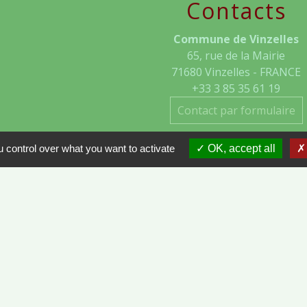
Contacts
Commune de Vinzelles
65, rue de la Mairie
71680 Vinzelles - FRANCE
+33 3 85 35 61 19
Contact par formulaire
 control over what you want to activate
OK, accept all
- VINZELLES
ÔNE-ET-LOIRE