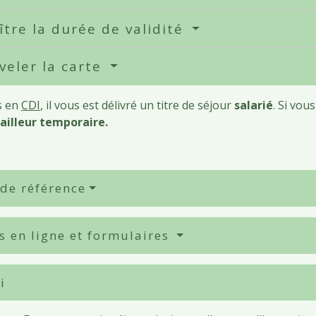
tre la durée de validité
eler la carte
s en
CDI
, il vous est délivré un titre de séjour
salarié
. Si vou
ailleur temporaire.
 de référence
s en ligne et formulaires
i