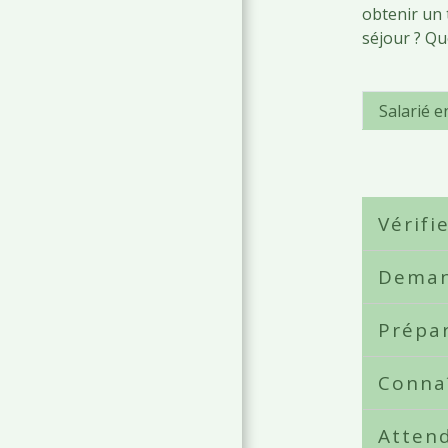
obtenir un 
séjour ? Qu
Salarié e
Vérifi
Deman
Prépa
Conna
Attend