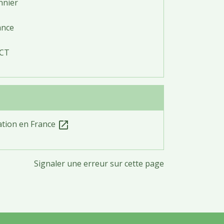
nnier
ance
ICT
ation en France
open_in_new
Signaler une erreur sur cette page