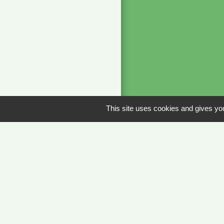
This site uses cookies and gives you
Liens
METEO FRANCE 
JOURNAL DE SA
MÂCON INFOS