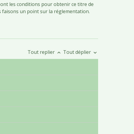
sont les conditions pour obtenir ce titre de
s faisons un point sur la réglementation.
Tout replier
Tout déplier
keyboard_arrow_up
keyboard_arrow_down