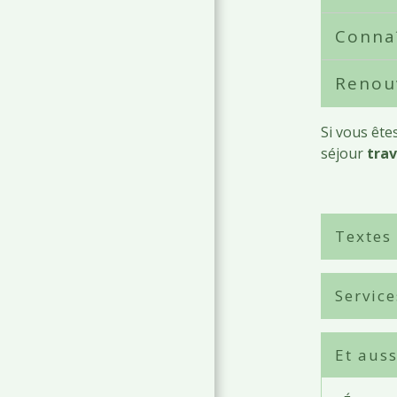
Connaî
Renouv
Si vous ête
séjour
trav
Textes
Service
Et auss