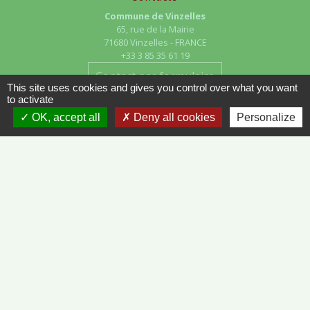
Commune de Vinzelles
65, rue de la Mairie
71680 Vinzelles - FRANCE
+33 3 85 35 61 19
Contact par formulaire
This site uses cookies and gives you control over what you want
to activate
OK, accept all
Deny all cookies
Personalize
Liens
METEO FRANCE - VINZELLES
JOURNAL DE SAÔNE-ET-LOIRE
MÂCON INFOS