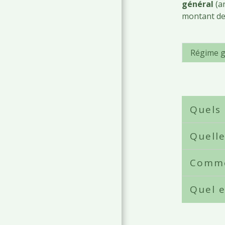
général
(an
montant de 
Régime g
Quels 
Quelle
Comme
Quel e