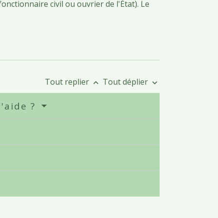
onctionnaire civil ou ouvrier de l'État). Le
Tout replier
Tout déplier
keyboard_arrow_up
keyboard_arrow_down
l'aide ?