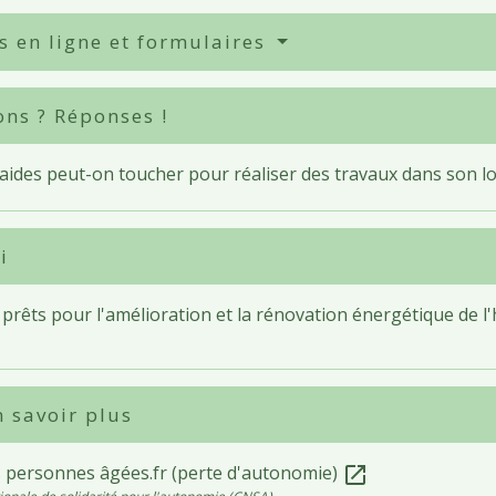
s en ligne et formulaires
ons ? Réponses !
 aides peut-on toucher pour réaliser des travaux dans son 
i
 prêts pour l'amélioration et la rénovation énergétique de l'
 savoir plus
s personnes âgées.fr (perte d'autonomie)
open_in_new