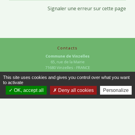
Signaler une erreur sur cette page
Contacts
Commune de Vinzelles
65, rue de la Mairie
71680 Vinzelles - FRANCE
+33 3 85 35 61 19
This site uses cookies and gives you control over what you want
Contact par formulaire
to activate
OK, accept all
Deny all cookies
Personalize
Liens