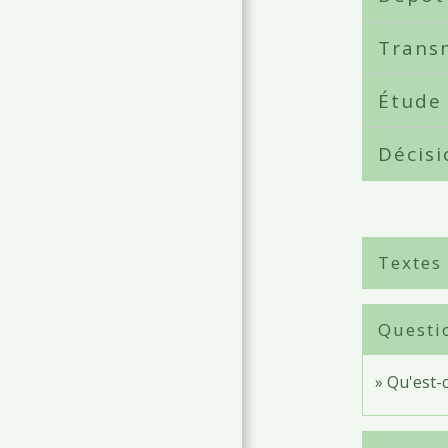
Transm
Étude 
Décis
Textes
Questi
Qu'est-c