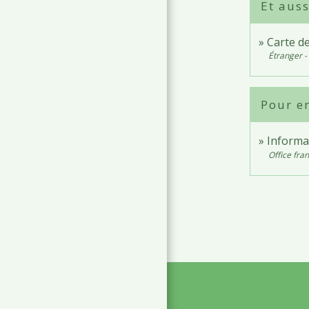
Et auss
Carte de
Étranger -
Pour en
Informa
Office fran