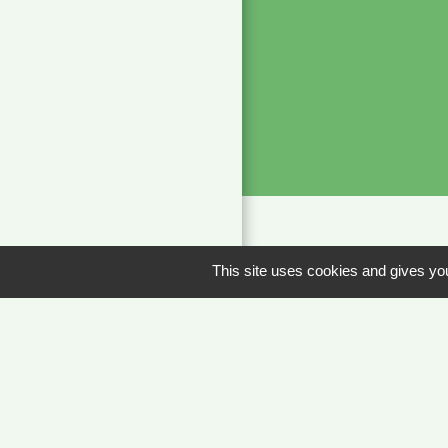
Liens
This site uses cookies and gives you
METEO FRANCE 
JOURNAL DE SA
MÂCON INFOS