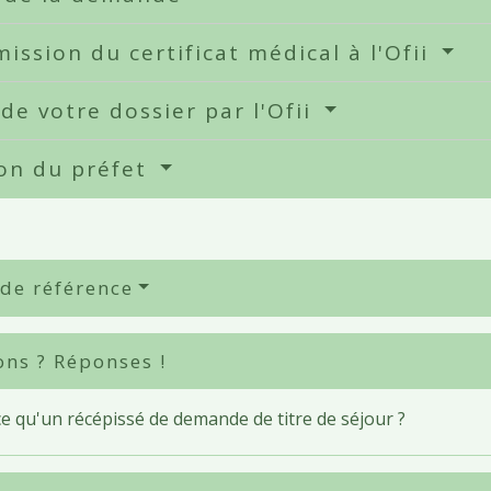
ission du certificat médical à l'Ofii
de votre dossier par l'Ofii
ion du préfet
 de référence
ons ? Réponses !
e qu'un récépissé de demande de titre de séjour ?