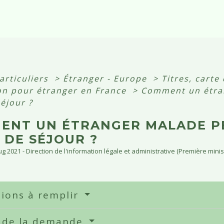
articuliers
>
Étranger - Europe
>
Titres, carte
ion pour étranger en France
>
Comment un étran
séjour ?
ENT UN ÉTRANGER MALADE PE
 DE SÉJOUR ?
Aug 2021 - Direction de l'information légale et administrative (Première minis
tions à remplir
 de la demande