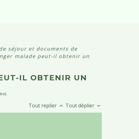
 de séjour et documents de
ger malade peut-il obtenir un
UT-IL OBTENIR UN
tre)
Tout replier
Tout déplier
keyboard_arrow_up
keyboard_arrow_down