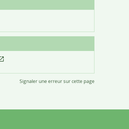
n_in_new
Signaler une erreur sur cette page