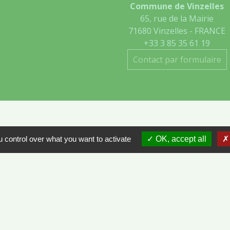
Commune de Vinzelles
65, rue de la Mairie
71680 Vinzelles - FRANCE
+33 3 85 35 61 19
Contact par formulaire
 control over what you want to activate
OK, accept all
- VINZELLES
ÔNE-ET-LOIRE