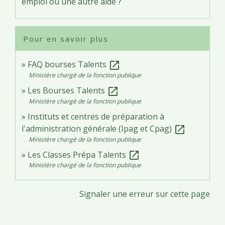
emploi ou une autre aide ?
Pour en savoir plus
FAQ bourses Talents
open_in_new
Ministère chargé de la fonction publique
Les Bourses Talents
open_in_new
Ministère chargé de la fonction publique
Instituts et centres de préparation à
l'administration générale (Ipag et Cpag)
open_in_new
Ministère chargé de la fonction publique
Les Classes Prépa Talents
open_in_new
Ministère chargé de la fonction publique
Signaler une erreur sur cette page