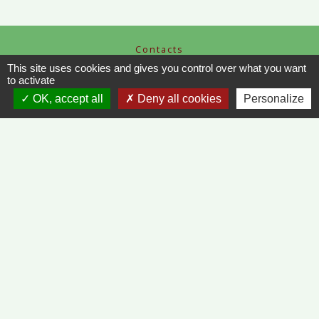
Contacts
This site uses cookies and gives you control over what you want
Commune de Vinzelles
to activate
65, rue de la Mairie
71680 Vinzelles - FRANCE
OK, accept all
Deny all cookies
Personalize
+33 3 85 35 61 19
Contact par formulaire
Liens
METEO FRANCE - VINZELLES
JOURNAL DE SAÔNE-ET-LOIRE