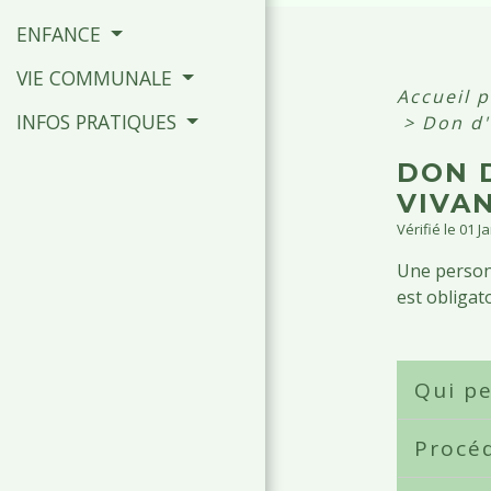
ENFANCE
VIE COMMUNALE
Accueil p
INFOS PRATIQUES
>
Don d'
DON 
VIVA
Vérifié le 01 J
Une personn
est obligat
Qui pe
Procé