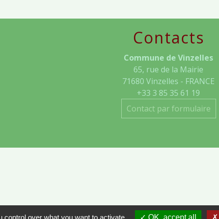
Contacts
Commune de Vinzelles
65, rue de la Mairie
71680 Vinzelles - FRANCE
+33 3 85 35 61 19
Contact par formulaire
- VINZELLES
 control over what you want to activate
OK, accept all