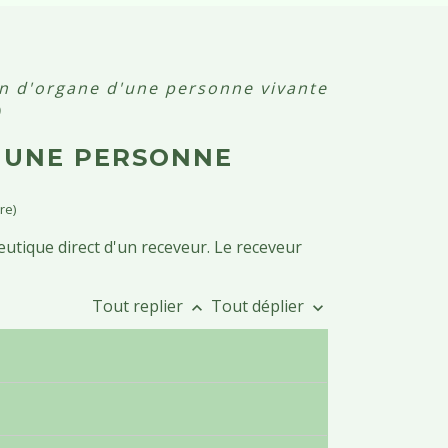
n d'organe d'une personne vivante
)
 UNE PERSONNE
re)
utique direct d'un receveur. Le receveur
Tout replier
Tout déplier
keyboard_arrow_up
keyboard_arrow_down