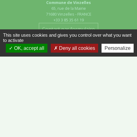
Commune de Vinzelles
65, rue de la Mairie
71680 Vinzelles - FRANCE
+33 3 85 35 61 19
Contact par formulaire
This site uses cookies and gives you control over what you want
to activate
OK, accept all
Deny all cookies
Personalize
Liens
METEO FRANCE - VINZELLES
JOURNAL DE SAÔNE-ET-LOIRE
MÂCON INFOS
Mentions légales
-
Politique de confidentialité
-