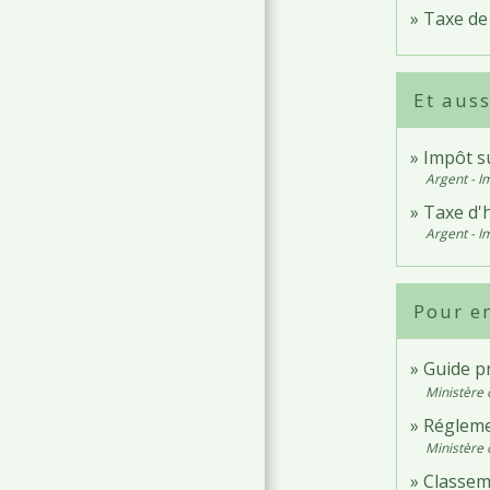
Taxe de 
Et auss
Impôt s
Argent - 
Taxe d'h
Argent - 
Pour en
Guide pr
Ministère 
Régleme
Ministère 
Classem