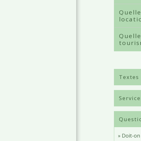
Quelle
locati
Quelle
touri
Textes
Service
Questi
Doit-on 