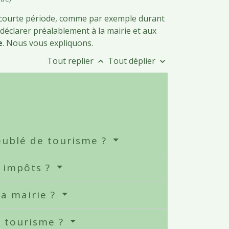
 courte période, comme par exemple durant
 déclarer préalablement à la mairie et aux
e
. Nous vous expliquons.
Tout replier
Tout déplier
keyboard_arrow_up
keyboard_arrow_down
eublé de tourisme ?
s impôts ?
la mairie ?
 tourisme ?