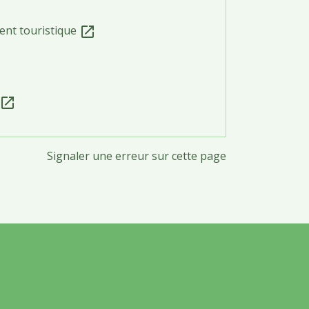
ent touristique
open_in_new
open_in_new
Signaler une erreur sur cette page