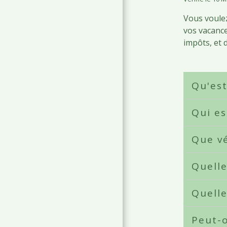
Vous voule
vos vacance
impôts, et 
Qu'es
Qui es
Que vé
Quelle
Quelle
Peut-