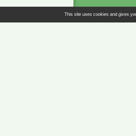
This site uses cookies and gives you
Liens
METEO FRANCE 
JOURNAL DE SA
MÂCON INFOS
Men