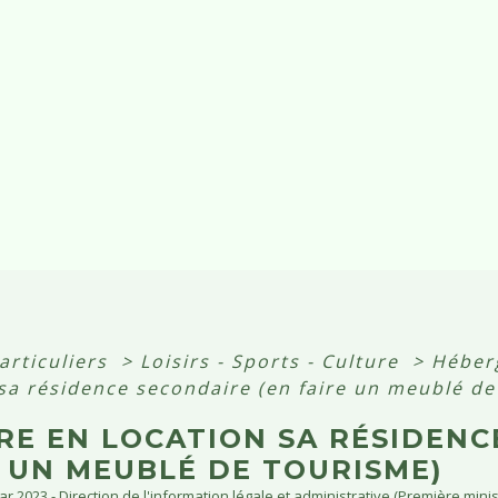
articuliers
>
Loisirs - Sports - Culture
>
Héber
 sa résidence secondaire (en faire un meublé de
RE EN LOCATION SA RÉSIDENC
E UN MEUBLÉ DE TOURISME)
Mar 2023 - Direction de l'information légale et administrative (Première minis