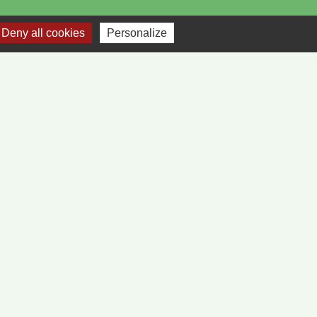
Deny all cookies
Personalize
-
Plan du site
-
Gestion des cookies