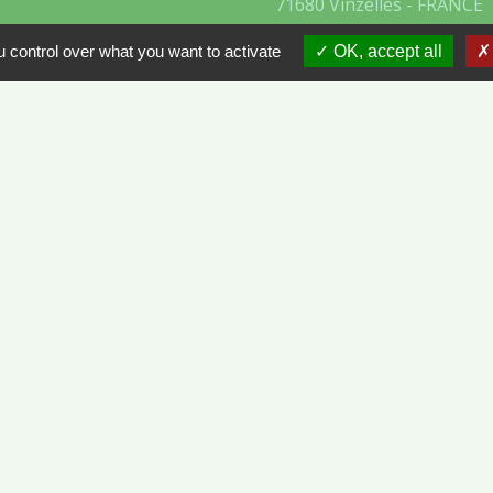
71680 Vinzelles - FRANCE
+33 3 85 35 61 19
 control over what you want to activate
OK, accept all
Contact par formulaire
- VINZELLES
ÔNE-ET-LOIRE
tions légales
-
Politique de confidentialité
-
Accessibilité