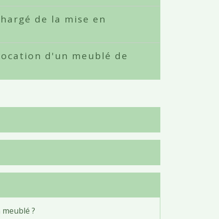
chargé de la mise en
 location d'un meublé de
n meublé ?