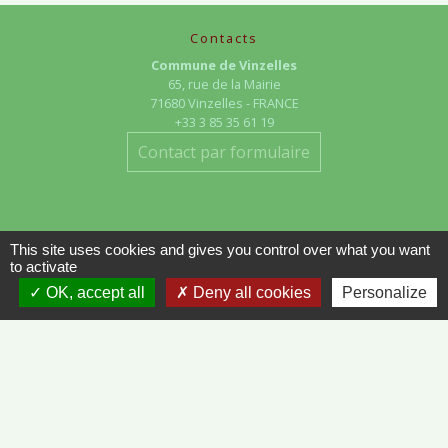
Contacts
Commune de Vinzelles
65, rue de la Mairie
71680 Vinzelles - FRANCE
+33 3 85 35 61 19
Contact par formulaire
This site uses cookies and gives you control over what you want
to activate
OK, accept all
Deny all cookies
Personalize
Liens
METEO FRANCE - VINZELLES
JOURNAL DE SAÔNE-ET-LOIRE
MÂCON INFOS