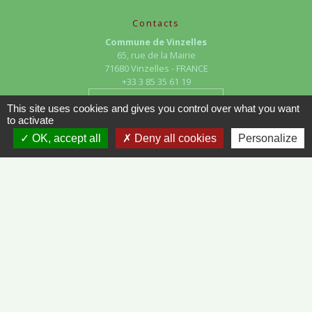
Contacts
Commune de Vinzelles
65, rue de la Mairie
71680 Vinzelles - FRANCE
+33 3 85 35 61 19
Contact par formulaire
This site uses cookies and gives you control over what you want
to activate
OK, accept all
Deny all cookies
Personalize
Liens
METEO FRANCE - VINZELLES
JOURNAL DE SAÔNE-ET-LOIRE
MÂCON INFOS