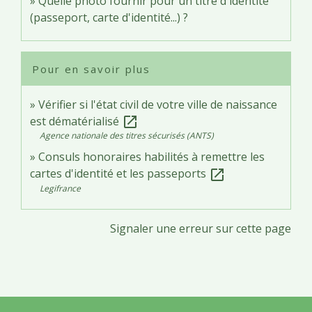
Quelle photo fournir pour un titre d'identité
(passeport, carte d'identité...) ?
Pour en savoir plus
Vérifier si l'état civil de votre ville de naissance
est dématérialisé
open_in_new
Agence nationale des titres sécurisés (ANTS)
Consuls honoraires habilités à remettre les
cartes d'identité et les passeports
open_in_new
Legifrance
Signaler une erreur sur cette page