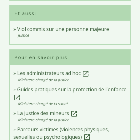
Et aussi
Viol commis sur une personne majeure
Justice
Pour en savoir plus
Les administrateurs ad hoc
open_in_new
Ministère chargé de la justice
Guides pratiques sur la protection de l'enfance
open_in_new
Ministère chargé de la santé
La justice des mineurs
open_in_new
Ministère chargé de la justice
Parcours victimes (violences physiques,
sexuelles ou psychologiques)
open_in_new