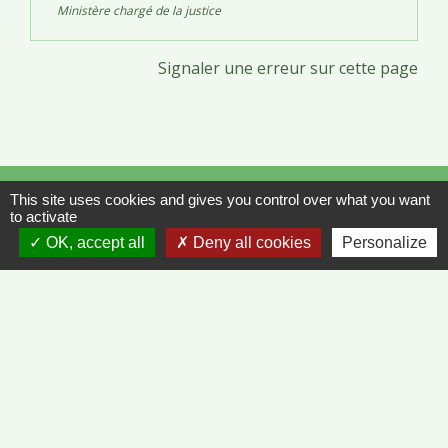
Ministère chargé de la justice
Signaler une erreur sur cette page
Contacts
This site uses cookies and gives you control over what you want
to activate
Commune de Vinzelles
OK, accept all
Deny all cookies
Personalize
65, rue de la Mairie
71680 Vinzelles - FRANCE
+33 3 85 35 61 19
Contact par formulaire