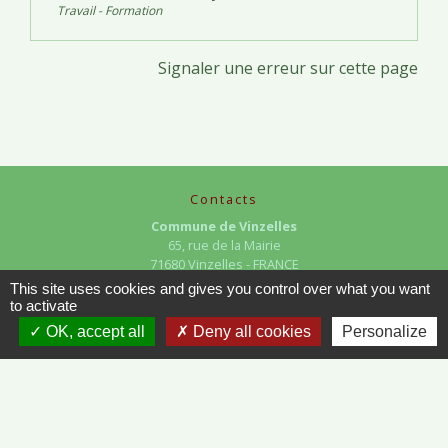
Travail - Formation
Signaler une erreur sur cette page
Contacts
Commune de Vinzelles
65, rue de la Mairie
71680 Vinzelles - FRANCE
+33 3 85 35 61 19
This site uses cookies and gives you control over what you want
to activate
Contact par formulaire
OK, accept all
Deny all cookies
Personalize