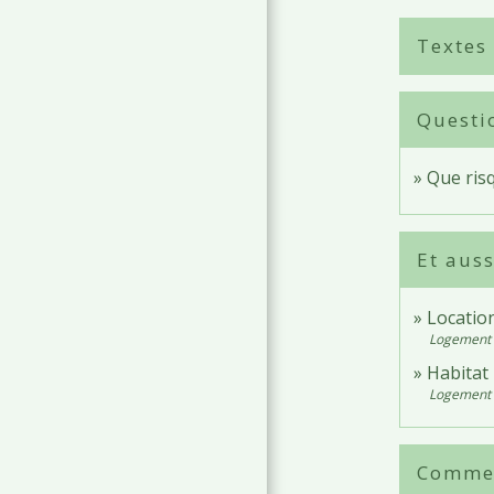
Textes
Questi
Que risq
Et auss
Location
Logement
Habitat
Logement
Comment