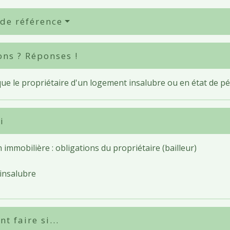
 de référence
ons ? Réponses !
ue le propriétaire d'un logement insalubre ou en état de pér
i
 immobilière : obligations du propriétaire (bailleur)
 insalubre
 faire si...