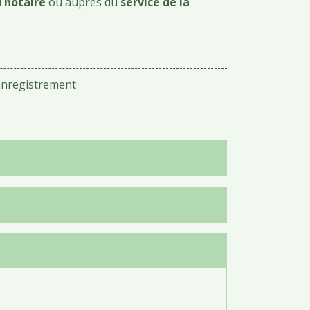
u
notaire
ou auprès du
service de la
'enregistrement