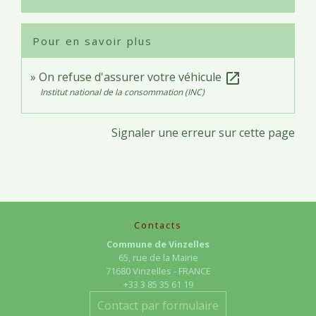
Pour en savoir plus
On refuse d'assurer votre véhicule
open_in_new
Institut national de la consommation (INC)
Signaler une erreur sur cette page
Contacts
Commune de Vinzelles
65, rue de la Mairie
71680 Vinzelles - FRANCE
+33 3 85 35 61 19
Contact par formulaire