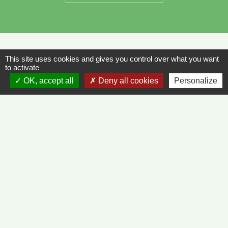
This site uses cookies and gives you control over what you want
Liens
to activate
OK, accept all
Deny all cookies
Personalize
METEO FRANCE - VINZELLES
JOURNAL DE SAÔNE-ET-LOIRE
MÂCON INFOS
Mentions légales
-
Politique de confidentialité
-
Accessibilité
-
Plan du site
-
Gestion des cookies
Site créé en partenariat avec Réseau des Communes