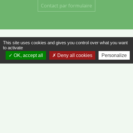
Contact par formulaire
This site uses cookies and gives you control over what you want
to activate
Liens
OK, accept all
Deny all cookies
Personalize
METEO FRANCE - VINZELLES
JOURNAL DE SAÔNE-ET-LOIRE
MÂCON INFOS
Mentions légales
-
Politique de confidentialité
-
Accessibilité
-
Plan du site
-
Gestion des cookies