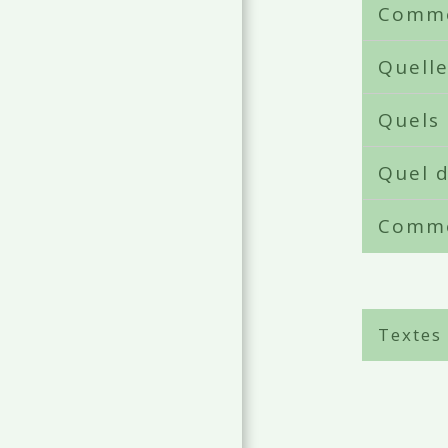
Comme
Quell
Quels 
Quel d
Comme
Textes