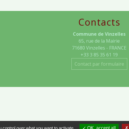
Contacts
Commune de Vinzelles
65, rue de la Mairie
71680 Vinzelles - FRANCE
+33 3 85 35 61 19
Contact par formulaire
- VINZELLES
 control over what you want to activate
OK, accept all