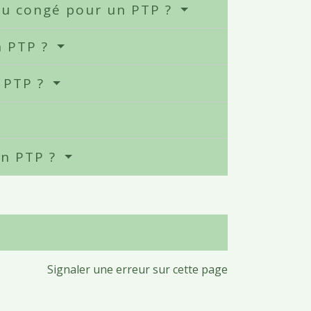
u congé pour un PTP ?
n PTP ?
n PTP ?
un PTP ?
Signaler une erreur sur cette page