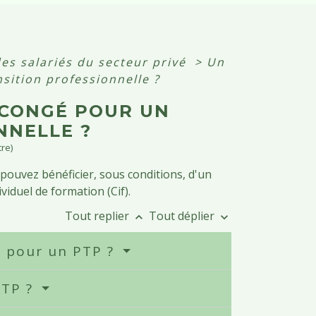
es salariés du secteur privé
>
Un
nsition professionnelle ?
N CONGÉ POUR UN
NNELLE ?
tre)
 pouvez bénéficier, sous conditions, d'un
iduel de formation (Cif).
Tout replier
Tout déplier
keyboard_arrow_up
keyboard_arrow_down
é pour un PTP ?
PTP ?