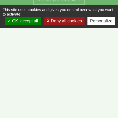
This site uses cookies and gives you control over what you want
to activate
OK, accept all
Deny all cookies
Personalize
Liens
METEO FRANCE - VINZELLES
JOURNAL DE SAÔNE-ET-LOIRE
MÂCON INFOS
Mentions légales
-
Politique de confidentialité
-
Accessibilité
-
Plan du site
-
Gestion des cookies
Site créé en partenariat avec Réseau des Communes