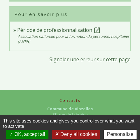
Pour en savoir plus
Période de professionnalisation
open_in_new
Association nationale pour la formation du personnel hospitalier
(ANFH)
Signaler une erreur sur cette page
Contacts
Commune de Vinzelles
65, rue de la Mairie
71680 Vinzelles - FRANCE
This site uses cookies and gives you control over what you want
to activate
+33 3 85 35 61 19
OK, accept all
Deny all cookies
Personalize
Contact par formulaire