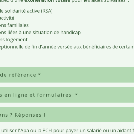
iciez d'une
exonération totale
pour les aides suivantes :
 solidarité active (RSA)
ctivité
ons familiales
ons liées à une situation de handicap
ons logement
eptionnelle de fin d'année versée aux bénéficiaires de certa
 de référence
s en ligne et formulaires
ons ? Réponses !
utiliser l'Apa ou la PCH pour payer un salarié ou un aidant f