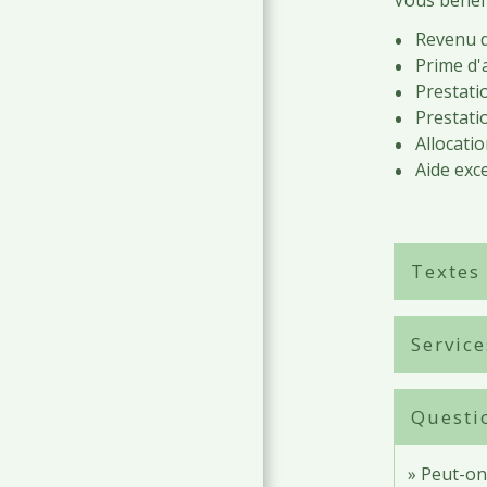
Vous bénéf
Revenu de
Prime d'a
Prestati
Prestati
Allocati
Aide exc
Textes
Service
Questi
Peut-on 