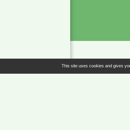
Liens
This site uses cookies and gives you
METEO FRANCE 
JOURNAL DE SA
MÂCON INFOS
Men