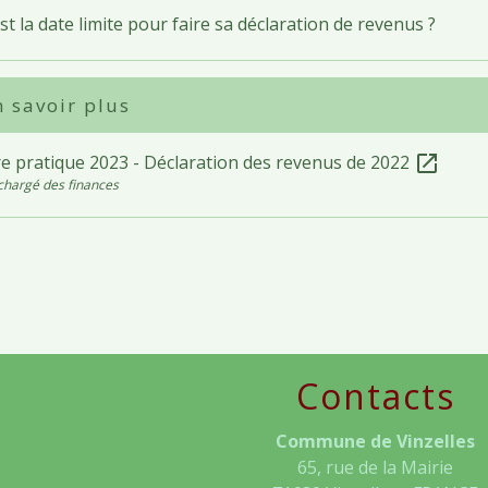
st la date limite pour faire sa déclaration de revenus ?
 savoir plus
e pratique 2023 - Déclaration des revenus de 2022
open_in_new
chargé des finances
Contacts
Commune de Vinzelles
65, rue de la Mairie