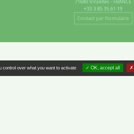
71680 Vinzelles - FRANCE
+33 3 85 35 61 19
Contact par formulaire
 control over what you want to activate
OK, accept all
- VINZELLES
ÔNE-ET-LOIRE
tions légales
-
Politique de confidentialité
-
Accessibilité