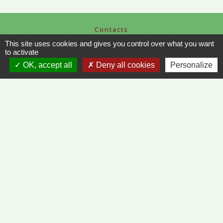
Contacts
Commune de Vinzelles
This site uses cookies and gives you control over what you want
to activate
65, rue de la Mairie
71680 Vinzelles - FRANCE
OK, accept all
Deny all cookies
Personalize
+33 3 85 35 61 19
Contact par formulaire
Liens
METEO FRANCE - VINZELLES
JOURNAL DE SAÔNE-ET-LOIRE