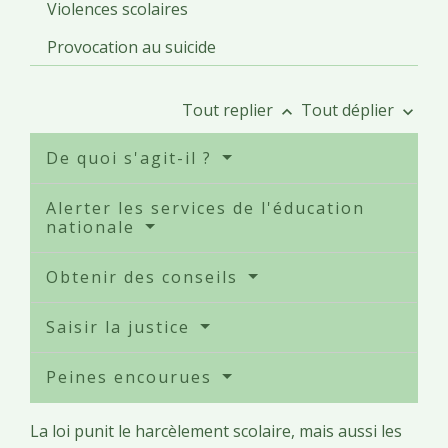
Violences scolaires
Provocation au suicide
Tout replier
Tout déplier
keyboard_arrow_up
keyboard_arrow_down
De quoi s'agit-il ?
Alerter les services de l'éducation
nationale
Obtenir des conseils
Saisir la justice
Peines encourues
La loi punit le harcèlement scolaire, mais aussi les