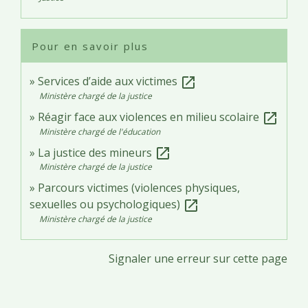
Pour en savoir plus
Services d’aide aux victimes
open_in_new
Ministère chargé de la justice
Réagir face aux violences en milieu scolaire
open_in_new
Ministère chargé de l'éducation
La justice des mineurs
open_in_new
Ministère chargé de la justice
Parcours victimes (violences physiques,
sexuelles ou psychologiques)
open_in_new
Ministère chargé de la justice
Signaler une erreur sur cette page