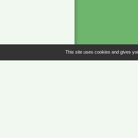
This site uses cookies and gives you
Liens
METEO FRANCE 
JOURNAL DE SA
MÂCON INFOS
Men