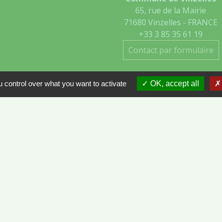
65, rue de la Mairie
71680 Vinzelles - FRANCE
+33 3 85 35 61 19
Contact par formulaire
 control over what you want to activate
OK, accept all
- VINZELLES
ÔNE-ET-LOIRE
tions légales
-
Politique de confidentialité
-
Accessibilité