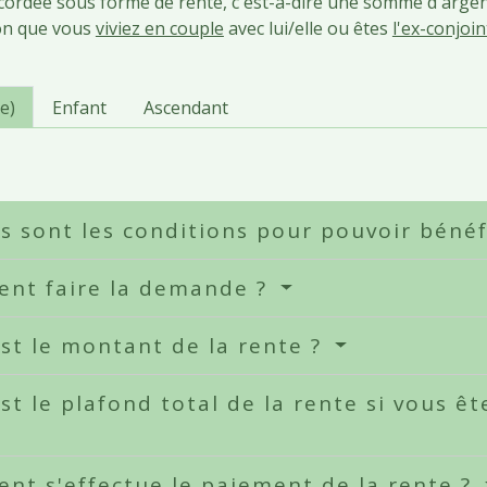
cordée sous forme de rente, c'est-à-dire une somme d'arge
lon que vous
viviez en couple
avec lui/elle ou êtes
l'ex-conjoin
e)
Enfant
Ascendant
s sont les conditions pour pouvoir bénéf
nt faire la demande ?
st le montant de la rente ?
st le plafond total de la rente si vous êt
t s'effectue le paiement de la rente ?