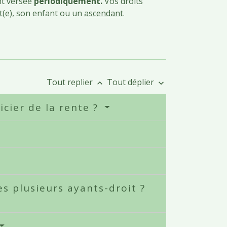
nt versée
périodiquement.
Vos droits
t(e)
, son enfant ou un
ascendant
.
Tout replier
Tout déplier
keyboard_arrow_up
keyboard_arrow_down
icier de la rente ?
es plusieurs ayants-droit ?