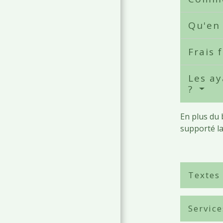
Qu'en 
Frais 
Les ay
?
En plus du 
supporté la
Textes
Service