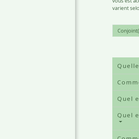
vous est ac
varient se
Conjoint(
Quelle
Comme
Quel e
Quel e
Commen