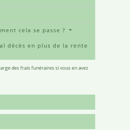
mment cela se passe ?
al décès en plus de la rente
harge des frais funéraires si vous en avez