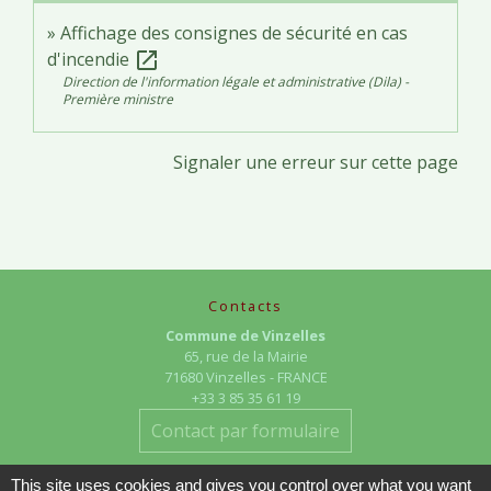
Affichage des consignes de sécurité en cas
d'incendie
open_in_new
Direction de l'information légale et administrative (Dila) -
Première ministre
Signaler une erreur sur cette page
Contacts
Commune de Vinzelles
65, rue de la Mairie
71680 Vinzelles - FRANCE
+33 3 85 35 61 19
Contact par formulaire
This site uses cookies and gives you control over what you want