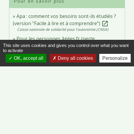
Pour en savoir plus
Apa : comment vos besoins sont-ils étudiés ?
(version "Facile à lire et à comprendre")
open_in_new
Caisse nationale de solidarité pour l'autonomie (CNSA)
Pour les personnes âgées.fr (perte
d'autonomie)
This site uses cookies and gives you control over what you want
open_in_new
to activate
Caisse nationale de solidarité pour l'autonomie (CNSA)
OK, accept all
Deny all cookies
Personalize
Signaler une erreur sur cette page
Contacts
Commune de Vinzelles
65, rue de la Mairie
71680 Vinzelles - FRANCE
+33 3 85 35 61 19