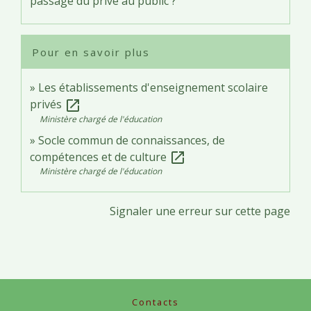
passage du privé au public ?
Pour en savoir plus
Les établissements d'enseignement scolaire
privés
open_in_new
Ministère chargé de l'éducation
Socle commun de connaissances, de
compétences et de culture
open_in_new
Ministère chargé de l'éducation
Signaler une erreur sur cette page
Contacts