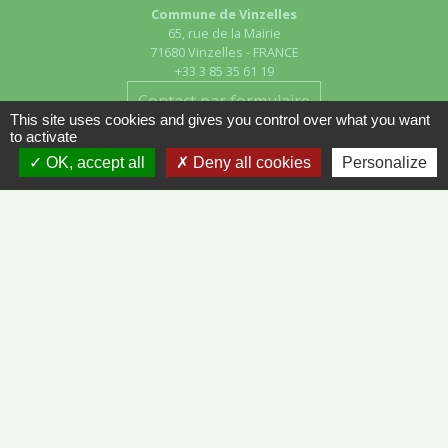
Commune de Vinzelles
65, rue de la Mairie
71680 Vinzelles - FRANCE
+33 3 85 35 61 19
Contact par formulaire
This site uses cookies and gives you control over what you want
to activate
OK, accept all
Deny all cookies
Personalize
Liens
METEO FRANCE - VINZELLES
JOURNAL DE SAÔNE-ET-LOIRE
MÂCON INFOS
Mentions légales
-
Politique de confidentialité
-