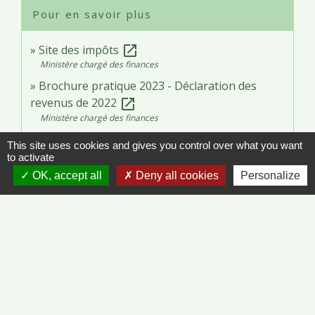
Pour en savoir plus
Site des impôts
open_in_new
Ministère chargé des finances
Brochure pratique 2023 - Déclaration des
revenus de 2022
open_in_new
Ministère chargé des finances
Impôt sur le revenu : dépliants d'information
This site uses cookies and gives you control over what you want
open_in_new
to activate
Ministère chargé des finances
OK, accept all
Deny all cookies
Personalize
Signaler une erreur sur cette page
Contacts