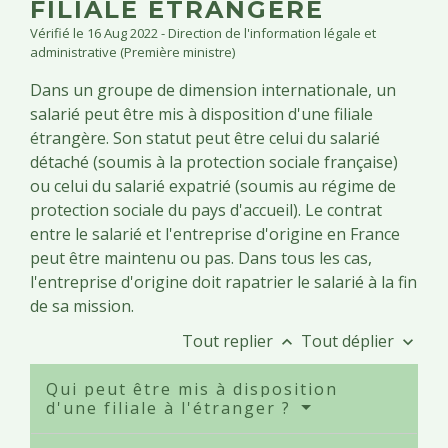
FILIALE ÉTRANGÈRE
Vérifié le 16 Aug 2022 - Direction de l'information légale et
administrative (Première ministre)
Dans un groupe de dimension internationale, un
salarié peut être mis à disposition d'une filiale
étrangère. Son statut peut être celui du salarié
détaché (soumis à la protection sociale française)
ou celui du salarié expatrié (soumis au régime de
protection sociale du pays d'accueil). Le contrat
entre le salarié et l'entreprise d'origine en France
peut être maintenu ou pas. Dans tous les cas,
l'entreprise d'origine doit rapatrier le salarié à la fin
de sa mission.
Tout replier
Tout déplier
keyboard_arrow_up
keyboard_arrow_down
Qui peut être mis à disposition
d'une filiale à l'étranger ?