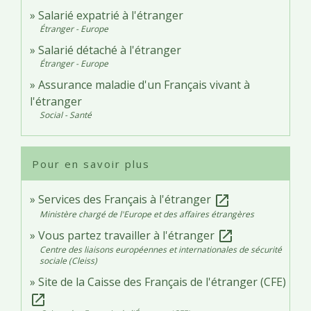
Salarié expatrié à l'étranger
Étranger - Europe
Salarié détaché à l'étranger
Étranger - Europe
Assurance maladie d'un Français vivant à
l'étranger
Social - Santé
Pour en savoir plus
Services des Français à l'étranger
open_in_new
Ministère chargé de l'Europe et des affaires étrangères
Vous partez travailler à l'étranger
open_in_new
Centre des liaisons européennes et internationales de sécurité
sociale (Cleiss)
Site de la Caisse des Français de l'étranger (CFE)
open_in_new