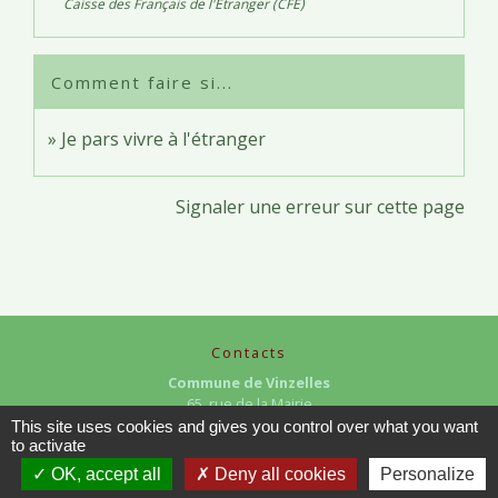
Caisse des Français de l'Étranger (CFE)
Comment faire si...
Je pars vivre à l'étranger
Signaler une erreur sur cette page
Contacts
Commune de Vinzelles
65, rue de la Mairie
71680 Vinzelles - FRANCE
This site uses cookies and gives you control over what you want
to activate
+33 3 85 35 61 19
OK, accept all
Deny all cookies
Personalize
Contact par formulaire