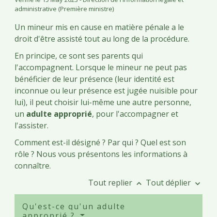
administrative (Première ministre)
Un mineur mis en cause en matière pénale a le
droit d'être assisté tout au long de la procédure.
En principe, ce sont ses parents qui
l'accompagnent. Lorsque le mineur ne peut pas
bénéficier de leur présence (leur identité est
inconnue ou leur présence est jugée nuisible pour
lui), il peut choisir lui-même une autre personne,
un
adulte approprié
, pour l'accompagner et
l'assister.
Comment est-il désigné ? Par qui ? Quel est son
rôle ? Nous vous présentons les informations à
connaître.
Tout replier
Tout déplier
keyboard_arrow_up
keyboard_arrow_down
Qu'est-ce qu'un adulte
approprié ?