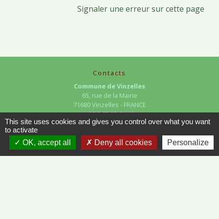
Signaler une erreur sur cette page
Contacts
Commune de Vinzelles
65, rue de la Mairie
71680 Vinzelles - FRANCE
+33 3 85 35 61 19
This site uses cookies and gives you control over what you want
Contact par formulaire
to activate
OK, accept all
Deny all cookies
Personalize
Liens