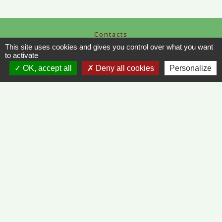
Contacts
This site uses cookies and gives you control over what you want
Commune de Vinzelles
to activate
65, rue de la Mairie
71680 Vinzelles - FRANCE
OK, accept all
Deny all cookies
Personalize
+33 3 85 35 61 19
Contact par formulaire
Liens
METEO FRANCE - VINZELLES
JOURNAL DE SAÔNE-ET-LOIRE