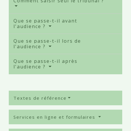
Comment saisir seul le tribunal ?
Que se passe-t-il avant
l'audience ?
Que se passe-t-il lors de
l'audience ?
Que se passe-t-il après
l'audience ?
Textes de référence
Services en ligne et formulaires