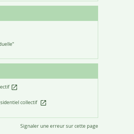
uelle"
ectif
open_in_new
identiel collectif
open_in_new
Signaler une erreur sur cette page