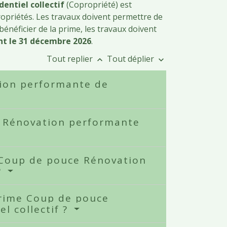
entiel collectif
(Copropriété) est
ropriétés. Les travaux doivent permettre de
bénéficier de la prime, les travaux doivent
nt le 31 décembre 2026
.
Tout replier
Tout déplier
keyboard_arrow_up
keyboard_arrow_down
tion performante de
e Rénovation performante
e Coup de pouce Rénovation
?
prime Coup de pouce
l collectif ?