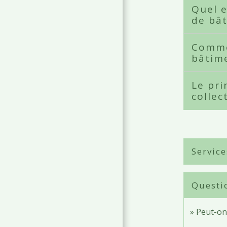
Quel 
de bât
Comme
bâtime
Le pr
collec
Service
Questi
Peut-on