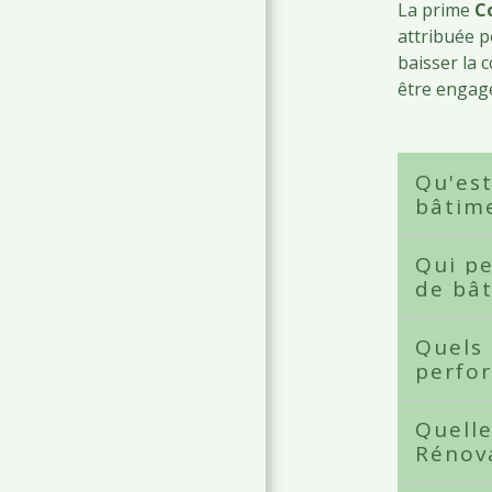
La prime
C
attribuée p
baisser la
être engagé
Qu'es
bâtime
Qui pe
de bât
Quels 
perfor
Quelle
Rénova