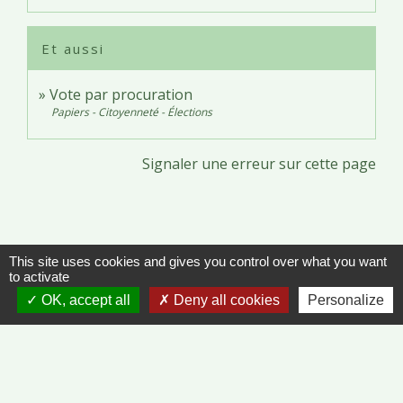
Et aussi
Vote par procuration
Papiers - Citoyenneté - Élections
Signaler une erreur sur cette page
This site uses cookies and gives you control over what you want
to activate
Contacts
OK, accept all
Deny all cookies
Personalize
Commune de Vinzelles
65, rue de la Mairie
71680 Vinzelles - FRANCE
+33 3 85 35 61 19
Contact par formulaire