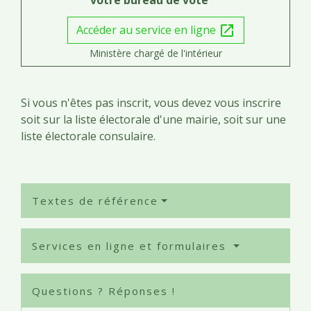
votre bureau de vote
Accéder au service en ligne
open_in_new
Ministère chargé de l'intérieur
Si vous n'êtes pas inscrit, vous devez vous inscrire
soit sur la liste électorale d'une mairie, soit sur une
liste électorale consulaire.
Textes de référence
Services en ligne et formulaires
Questions ? Réponses !